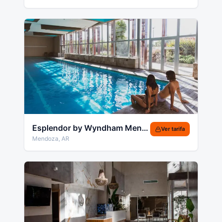
Esplendor by Wyndham Mendoza
Ver tarifa
Mendoza
,
AR