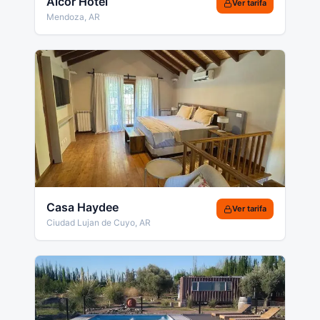
Alcor Hotel
Ver tarifa
Mendoza
,
AR
Casa Haydee
Ver tarifa
Ciudad Lujan de Cuyo
,
AR