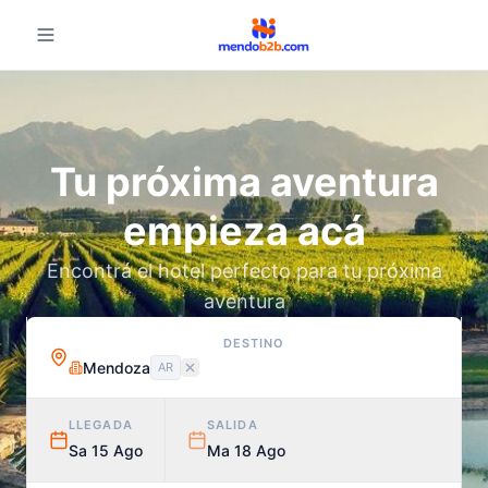
Tu próxima aventura
empieza acá
Encontrá el hotel perfecto para tu próxima
aventura
DESTINO
Mendoza
AR
LLEGADA
SALIDA
Sa 15 Ago
Ma 18 Ago