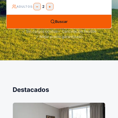
−
2
+
ADULTOS
:
Buscar
✓ Sin cargos ocultos
✓ Cancelación flexible
✓ Mejor precio garantizado
Destacados