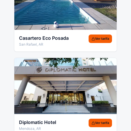
Casartero Eco Posada
Ver tarifa
San Rafael
,
AR
Diplomatic Hotel
Ver tarifa
Mendoza
,
AR